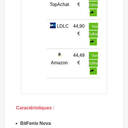
TopAchat
€
l'offre
LDLC
44,90
Voir
€
l'offre
44,49
Voir
Amazon
€
l'offre
Caractéristiques :
BitFenix Nova