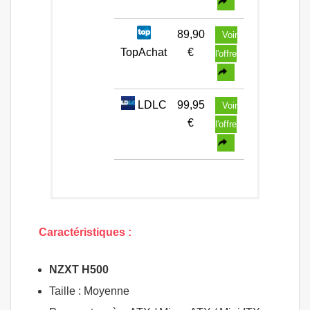
89,90
Voir
TopAchat
€
l'offre
LDLC
99,95
Voir
€
l'offre
Caractéristiques :
NZXT H500
Taille : Moyenne