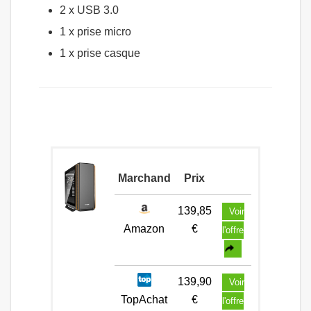
2 x USB 3.0
1 x prise micro
1 x prise casque
Marchand
Prix
139,85
Voir
Amazon
€
l'offre
139,90
Voir
TopAchat
€
l'offre