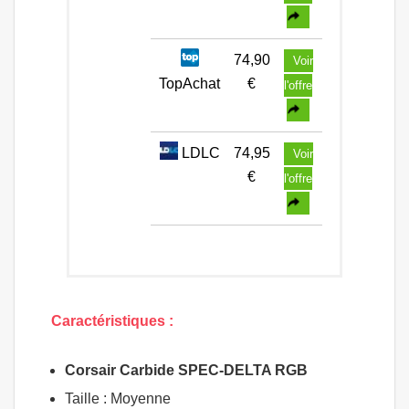
74,90
Voir
TopAchat
€
l'offre
LDLC
74,95
Voir
€
l'offre
Caractéristiques :
Corsair Carbide SPEC-DELTA RGB
Taille : Moyenne