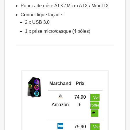
Pour carte mère ATX / Micro ATX / Mini-ITX
Connectique façade :
2 x USB 3.0
1 x prise micro/casque (4 pôles)
Marchand
Prix
74,90
Voir
Amazon
€
l'offre
79,90
Voir