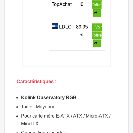
TopAchat
€
l'offre
LDLC
89,95
Voir
€
l'offre
Caractéristiques :
Kolink Observatory RGB
Taille : Moyenne
Pour carte mère E-ATX / ATX / Micro-ATX /
Mini ITX
Connectique façade :