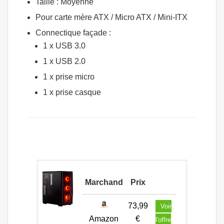
Taille : Moyenne
Pour carte mère ATX / Micro ATX / Mini-ITX
Connectique façade :
1 x USB 3.0
1 x USB 2.0
1 x prise micro
1 x prise casque
Marchand
Prix
73,99
Voir
Amazon
€
l'offre