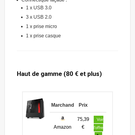
1 x USB 3.0
3 x USB 2.0
1 x prise micro
1 x prise casque
Haut de gamme (80 € et plus)
Marchand
Prix
75,39
Voir
Amazon
€
l'offre