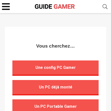
Vous cherchez…
Une config PC Gamer
Un PC déjà monté
Un PC Portable Gamer