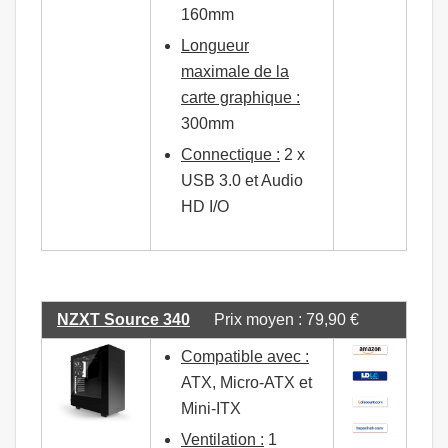
160mm
Longueur
maximale de la
carte graphique :
300mm
Connectique :
2 x
USB 3.0 et Audio
HD I/O
NZXT Source 340
Prix moyen : 79,90 €
Compatible avec :
ATX, Micro-ATX et
Mini-ITX
Ventilation :
1