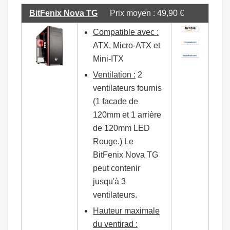
BitFenix Nova TG
Prix moyen : 49,90 €
Compatible avec :
ATX, Micro-ATX et
Mini-ITX
Ventilation :
2
ventilateurs fournis
(1 facade de
120mm et 1 arrière
de 120mm LED
Rouge.) Le
BitFenix Nova TG
peut contenir
jusqu'à 3
ventilateurs.
Hauteur maximale
du ventirad :