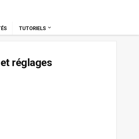
TÉS
TUTORIELS
et réglages