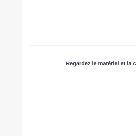
Regardez le matériel et la 