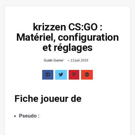
krizzen CS:GO :
Matériel, configuration
et réglages
Guide Gamer
13 juin 2019
Fiche joueur de
Pseudo :