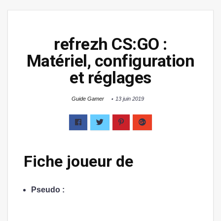
refrezh CS:GO :
Matériel, configuration
et réglages
Guide Gamer
13 juin 2019
Fiche joueur de
Pseudo :