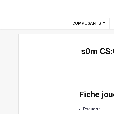
COMPOSANTS
s0m CS:G
Fiche jou
Pseudo :