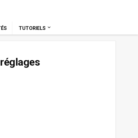
TÉS
TUTORIELS
 réglages