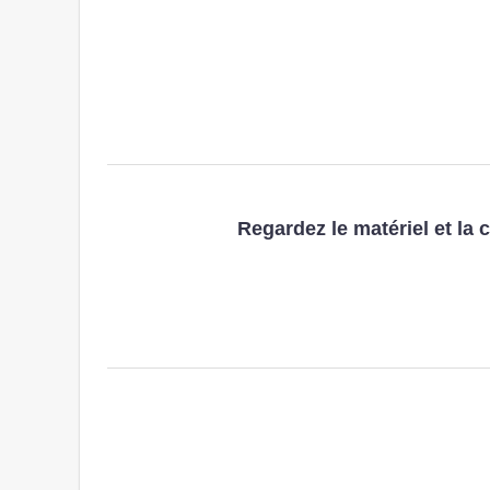
Regardez le matériel et la 