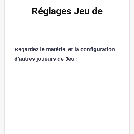
Réglages Jeu de
Regardez le matériel et la configuration
d'autres joueurs de Jeu :