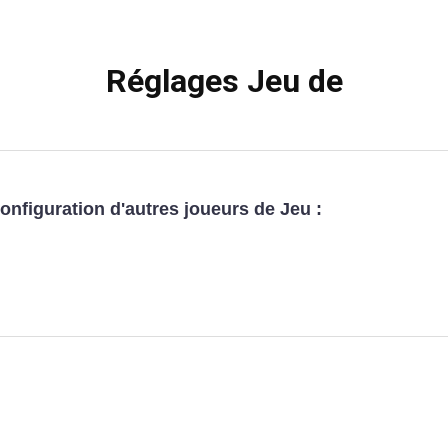
Réglages Jeu de
configuration d'autres joueurs de Jeu :