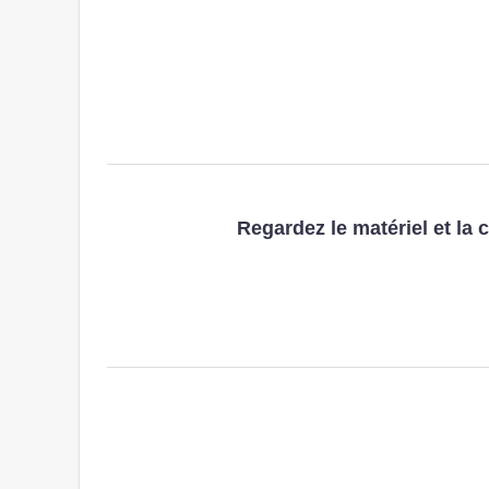
Regardez le matériel et la 