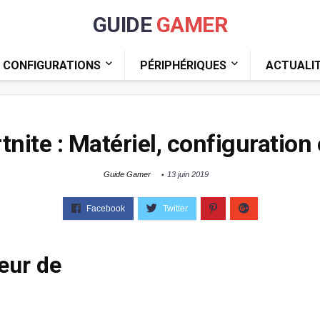
GUIDE
GAMER
CONFIGURATIONS
PÉRIPHÉRIQUES
ACTUALI
nite : Matériel, configuration
Guide Gamer
13 juin 2019
eur de