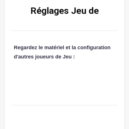
Réglages Jeu de
Regardez le matériel et la configuration
d'autres joueurs de Jeu :