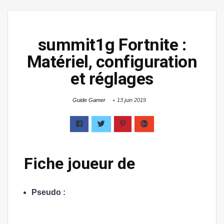
summit1g Fortnite :
Matériel, configuration
et réglages
Guide Gamer
13 juin 2019
Fiche joueur de
Pseudo :