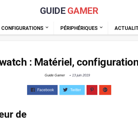
GUIDE
GAMER
CONFIGURATIONS
PÉRIPHÉRIQUES
ACTUALI
atch : Matériel, configuration
Guide Gamer
13 juin 2019
eur de