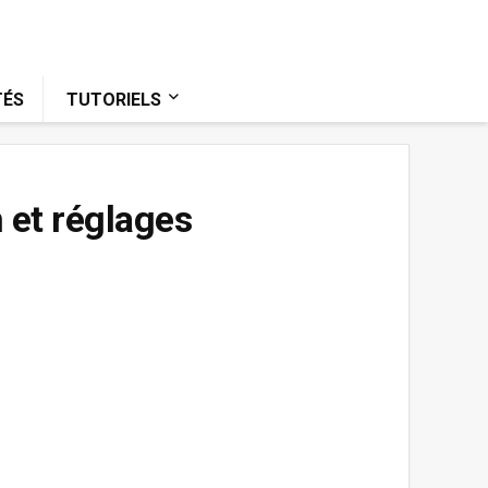
TÉS
TUTORIELS
 et réglages