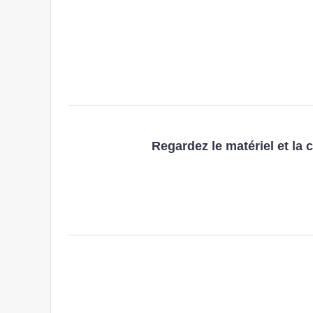
Regardez le matériel et la 