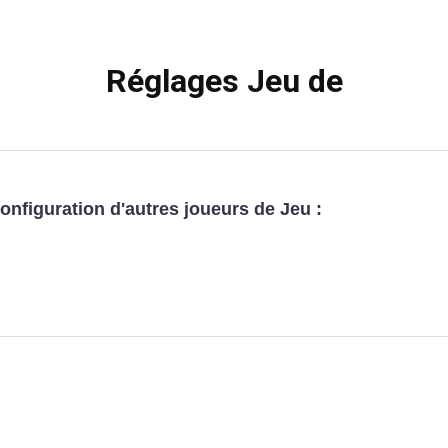
Réglages Jeu de
configuration d'autres joueurs de Jeu :